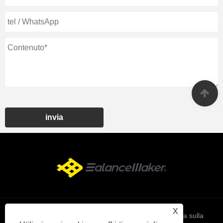
invia
X
Links
Sitemap
RSS
XML
politica sulla