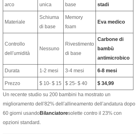
arco
unica
base
stadi
Schiuma
Memory
Materiale
Eva medico
di base
foam
Carbone di
Controllo
Rivestimento
Nessuno
bambù
dell'umidità
di base
antimicrobico
Durata
1-2 mesi
3-4 mesi
6-8 mesi
Prezzo
$ 10- $ 15
$ 25- $ 40
$ 34,99
Un recente studio su 200 bambini ha mostrato un
miglioramento dell'82% dell'allineamento dell'andatura dopo
60 giorni usando
Bilanciatore
solette contro il 23% con
opzioni standard.