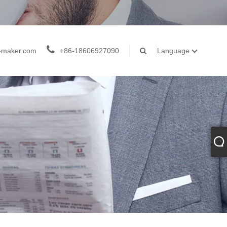
-maker.com
+86-18606927090
Language