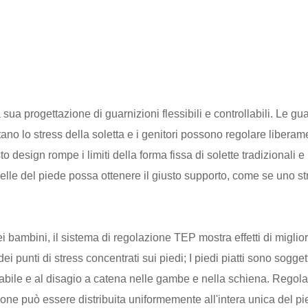
sua progettazione di guarnizioni flessibili e controllabili. Le gu
no lo stress della soletta e i genitori possono regolare liberam
sto design rompe i limiti della forma fissa di solette tradizionali
elle del piede possa ottenere il giusto supporto, come se uno str
i bambini, il sistema di regolazione TEP mostra effetti di miglior
e dei punti di stress concentrati sui piedi; I piedi piatti sono sogg
nstabile e al disagio a catena nelle gambe e nella schiena. Regol
ione può essere distribuita uniformemente all'intera unica del p