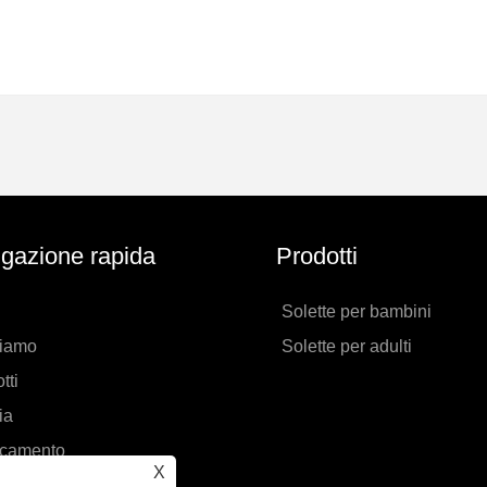
gazione rapida
Prodotti
Solette per bambini
siamo
Solette per adulti
tti
ia
icamento
X
 richiesta