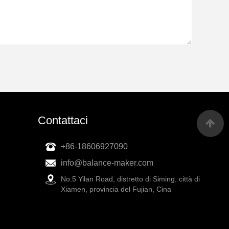
Contattaci
+86-18606927090
info@balance-maker.com
No.5 Yilan Road, distretto di Siming, città di
Xiamen, provincia del Fujian, Cina