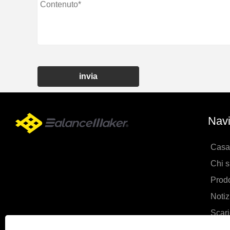
invia
Navi
Casa
Chi 
Prodo
Notiz
Scar
Invia