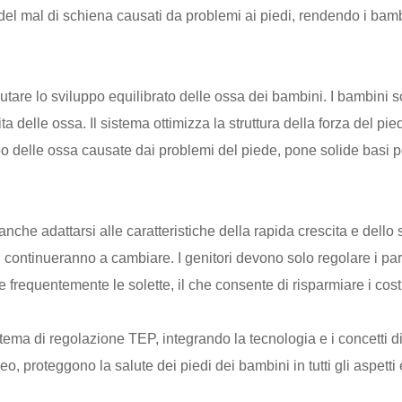
 del mal di schiena causati da problemi ai piedi, rendendo i ba
are lo sviluppo equilibrato delle ossa dei bambini. I bambini son
ita delle ossa. Il sistema ottimizza la struttura della forza del 
ppo delle ossa causate dai problemi del piede, pone solide basi pe
nche adattarsi alle caratteristiche della rapida crescita e dell
i continueranno a cambiare. I genitori devono solo regolare i par
 frequentemente le solette, il che consente di risparmiare i costi
stema di regolazione TEP, integrando la tecnologia e i concetti di
o, proteggono la salute dei piedi dei bambini in tutti gli aspetti e